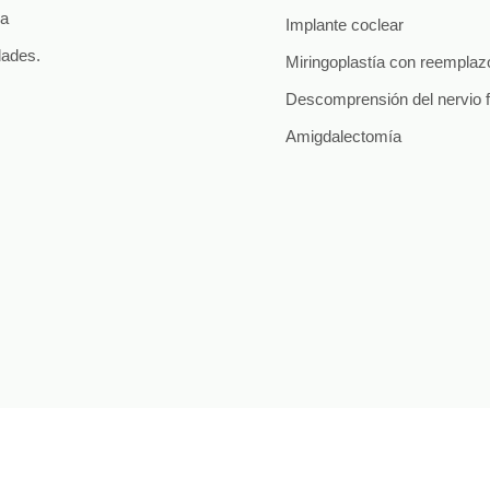
ia
Implante coclear
dades.
Miringoplastía con reempla
Descomprensión del nervio f
Amigdalectomía