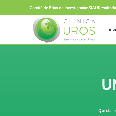
Saltar
Comité de Ética de Investigación
SIAU
Resultad
al
contenido
Inic
U
Quirófano