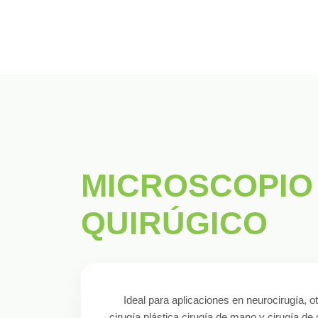
MICROSCOPIO
QUIRÚGICO
Ideal para aplicaciones en neurocirugía, ot
cirugía plástica cirugía de mano y cirugía de