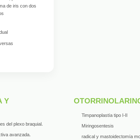
ma de iris con dos
os
dual
iversas
 Y
OTORRINOLARIN
Timpanoplastía tipo I-II
s del plexo braquial.
Miringosentesis
ctiva avanzada.
radical y mastoidectomía mo