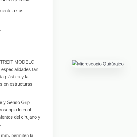
amente a sus
.
G STREIT MODELO
 especialidades tan
ía plástica y la
s en estructuras
e y Senso Grip
roscopio lo cual
ientos del cirujano y
.
 mm, permiten la