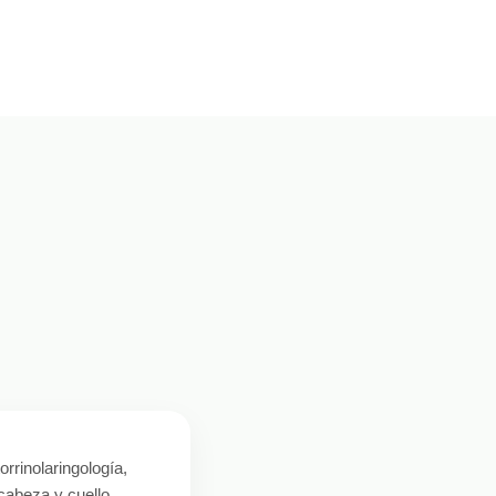
orrinolaringología,
 cabeza y cuello.