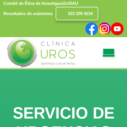
Saltar
Comité de Ética de Investigación
SIAU
al
Resultados de exámenes
323 209 4234
contenido
Facebook
Instagram
Yout
BO
DE
AP
SERVICIO DE