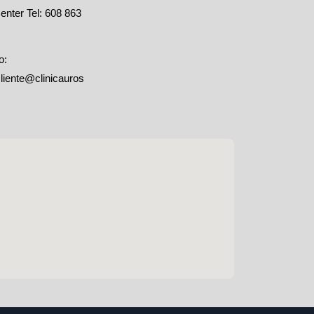
enter Tel: 608 863
o:
cliente@clinicauros