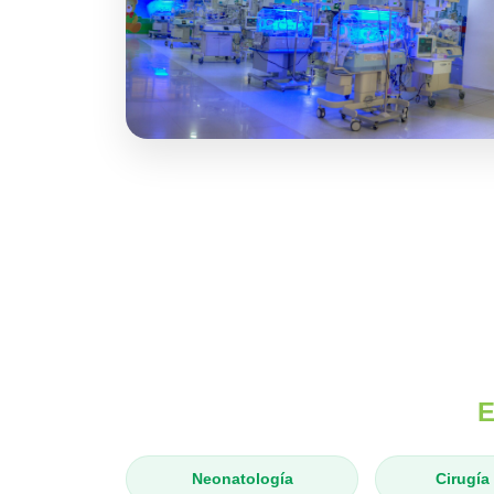
E
Neonatología
Cirugía 