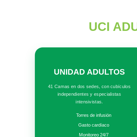
UCI AD
UNIDAD ADULTOS
41 Camas en dos sedes, con cubículos
independientes y especialistas
intensivistas.
Torres de infusión
Gasto cardíaco
Monitoreo 24/7