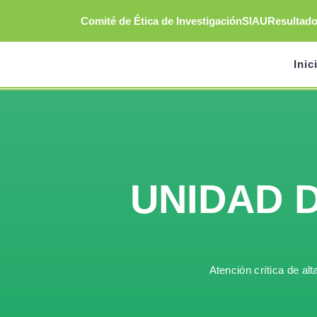
Saltar
Comité de Ética de Investigación
SIAU
Resultad
al
contenido
Inic
UNIDAD 
Atención crítica de al