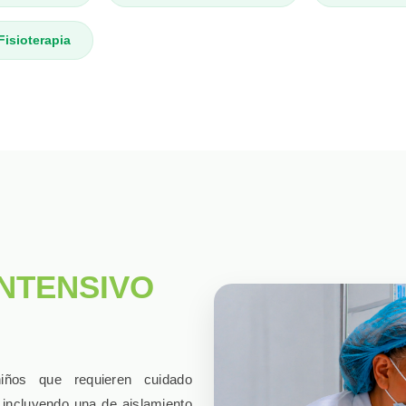
Fisioterapia
INTENSIVO
iños que requieren cuidado
incluyendo una de aislamiento