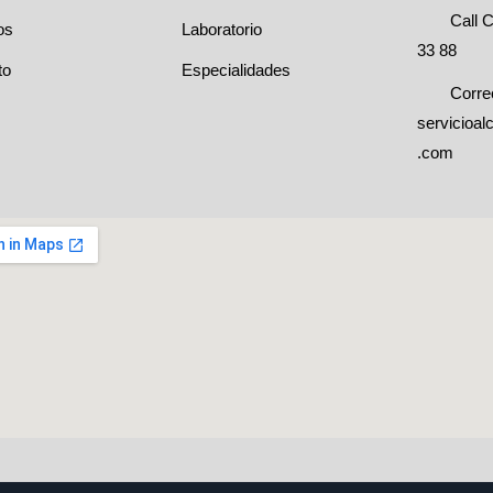
Call C
os
Laboratorio
33 88
to
Especialidades
Corre
servicioal
.com