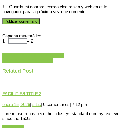
Guarda mi nombre, correo electrónico y web en este
navegador para la próxima vez que comente.
Captcha matemático
1 +
= 2
Navegación
Entrada
PREVIOUS
FACILITIES TITLE 2
Siguiente
anterior:
NEXT
FACILITIES TITLE 1
de
entrada:
entradas
Related Post
FACILITIES
FACILITIES TITLE 2
TITLE
2
enero
sl1ic
enero 15, 2026
|
sl1ic
|
0 comentarios
|
7:12 pm
15,
Lorem Ipsum has been the industrys standard dummy text ever
2026
since the 1500s
LEER
LEER MÁS