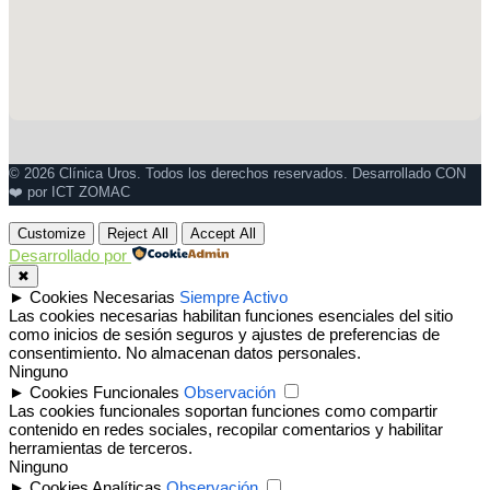
© 2026 Clínica Uros. Todos los derechos reservados. Desarrollado CON
❤️ por ICT ZOMAC
Desplazar
hacia
Customize
Reject All
Accept All
arriba
Desarrollado por
✖
►
Cookies Necesarias
Siempre Activo
Las cookies necesarias habilitan funciones esenciales del sitio
como inicios de sesión seguros y ajustes de preferencias de
consentimiento. No almacenan datos personales.
Ninguno
►
Cookies Funcionales
Observación
Las cookies funcionales soportan funciones como compartir
contenido en redes sociales, recopilar comentarios y habilitar
herramientas de terceros.
Ninguno
►
Cookies Analíticas
Observación