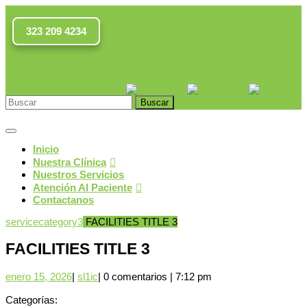
Saltar
Comité de Ética de Investigación
SIAU
Resultados de exámenes
al
323 209 4234
contenido
Facebook
Facebook
Instagram
Youtub
Buscar:
Botón
de
Inicio
apertura
Nuestra Clínica
Nuestros Servicios
Atención Al Paciente
Contactanos
Botón
servicecategory3
FACILITIES TITLE 3
De
Cierre
FACILITIES TITLE 3
enero
sl1ic
enero 15, 2026
|
sl1ic
|
0 comentarios
|
7:12 pm
15,
2026
Categorías: