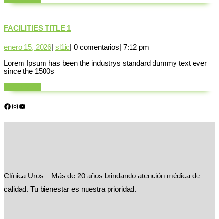
MÁS
FACILITIES
FACILITIES TITLE 1
TITLE
1
enero
sl1ic
enero 15, 2026
|
sl1ic
|
0 comentarios
|
7:12 pm
15,
Lorem Ipsum has been the industrys standard dummy text ever
2026
since the 1500s
LEER
LEER MÁS
MÁS
Facebook
Instagram
YouTube
Clínica Uros – Más de 20 años brindando atención médica de
calidad. Tu bienestar es nuestra prioridad.