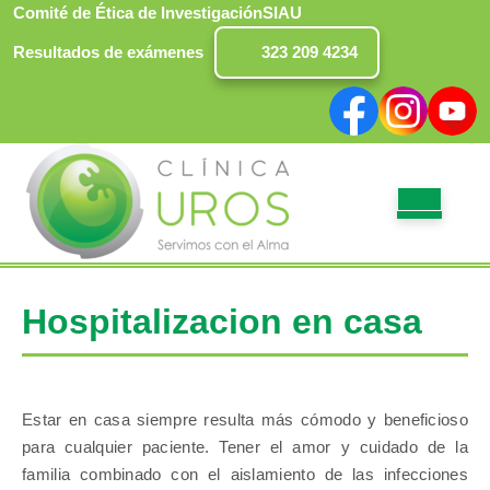
Saltar
Comité de Ética de Investigación
SIAU
al
Resultados de exámenes
323 209 4234
contenido
Facebook
Instagram
Yout
BO
DE
AP
Hospitalizacion en casa
Estar en casa siempre resulta más cómodo y beneficioso
para cualquier paciente. Tener el amor y cuidado de la
familia combinado con el aislamiento de las infecciones