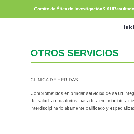
Saltar
Comité de Ética de Investigación
SIAU
Resultad
al
contenido
Inic
OTROS SERVICIOS
CLÍNICA DE HERIDAS
Comprometidos en brindar servicios de salud integr
de salud ambulatorios basados en principios ci
interdisciplinario altamente calificado y especiali