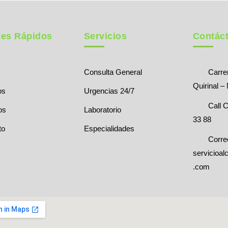
ces Rápidos
Servicios
Contác
Consulta General
Carrer
Quirinal –
os
Urgencias 24/7
Call C
os
Laboratorio
33 88
to
Especialidades
Corre
servicioal
.com