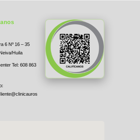
tanos
a 6 Nº 16 – 35
 Neiva/Huila
enter Tel: 608 863
o:
cliente@clinicauros