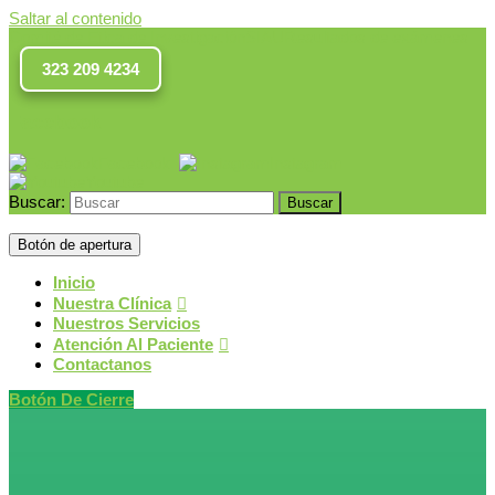
Saltar al contenido
Comité de Ética de Investigación
SIAU
Resultados de exámenes
323 209 4234
Facebook
Facebook
Instagram
Youtube
Buscar:
Botón de apertura
Inicio
Nuestra Clínica
Nuestros Servicios
Atención Al Paciente
Contactanos
Botón De Cierre